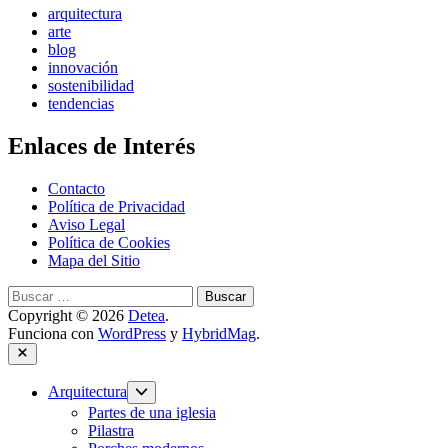
arquitectura
arte
blog
innovación
sostenibilidad
tendencias
Enlaces de Interés
Contacto
Política de Privacidad
Aviso Legal
Política de Cookies
Mapa del Sitio
Buscar:
Copyright © 2026
Detea
.
Funciona con
WordPress
y
HybridMag
.
Cerrar
Mostrar
Arquitectura
submenú
Partes de una iglesia
Pilastra