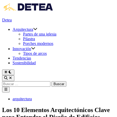
Saltar
al
contenido
Detea
Arquitectura
Partes de una iglesia
Pilastra
Porches modernos
Innovación
Tipos de arcos
Tendencias
Sostenibilidad
Cambiar
a
Abrir
modo
búsqueda
Buscar:
oscuro
Menú
principal
Publicado
arquitectura
en
Los 10 Elementos Arquitectónicos Clave
para Entender el Diseño de Edificios