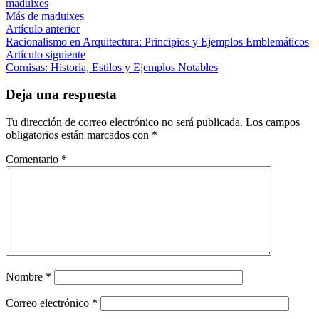
maduixes
Más de maduixes
Navegación
Artículo
Artículo anterior
anterior:
Racionalismo en Arquitectura: Principios y Ejemplos Emblemáticos
de
Artículo
Artículo siguiente
entradas
siguiente:
Cornisas: Historia, Estilos y Ejemplos Notables
Deja una respuesta
Tu dirección de correo electrónico no será publicada.
Los campos
obligatorios están marcados con
*
Comentario
*
Nombre
*
Correo electrónico
*